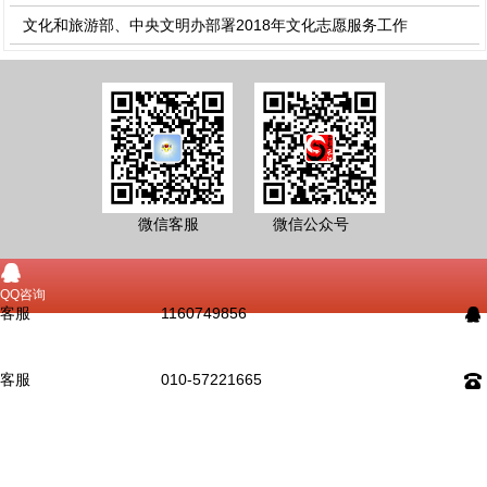
文化和旅游部、中央文明办部署2018年文化志愿服务工作
微信客服 微信公众号
󰇇
QQ咨询
客服
1160749856
󰇇
󰇯
电话咨询
客服
010-57221665
󰇯
󰂮
在留线言
󰄸
微信咨询