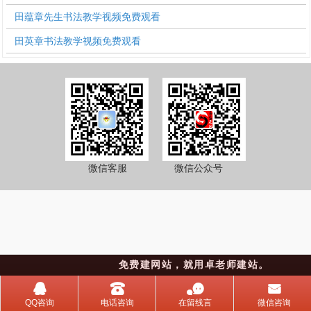
田蕴章先生书法教学视频免费观看
田英章书法教学视频免费观看
微信客服 微信公众号
免费建网站，就用卓老师建站。
󰇇
󰇯
󰂮
󰄸
QQ咨询
电话咨询
在留线言
微信咨询