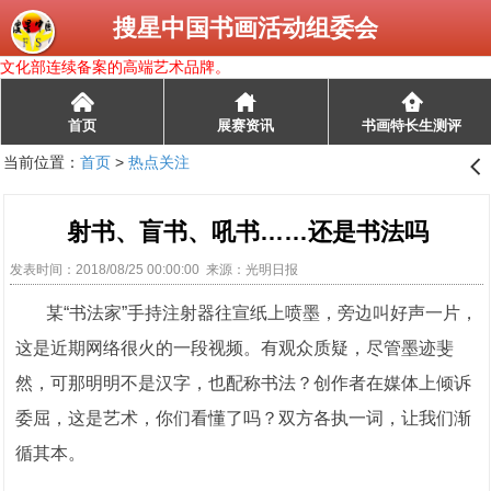
搜星中国书画活动组委会
文化部连续备案的高端艺术品牌。
󰄫
首页
展赛资讯
书画特长生测评
当前位置：
首页
>
热点关注
󰊒
射书、盲书、吼书……还是书法吗
发表时间：2018/08/25 00:00:00 来源：光明日报
某“书法家”手持注射器往宣纸上喷墨，旁边叫好声一片，
这是近期网络很火的一段视频。有观众质疑，尽管墨迹斐
然，可那明明不是汉字，也配称书法？创作者在媒体上倾诉
委屈，这是艺术，你们看懂了吗？双方各执一词，让我们渐
循其本。