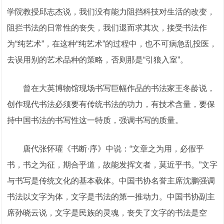
学院教授邱志杰说，我们没有能力阻挡科技对生活的改变，
阻拦书法的日常性的丧失，我们退而求其次，接受书法作
为“纯艺术”，在这种“纯艺术”的过程中，也不可病急乱投医，
去误用别的艺术品种的策略，否则那是“引狼入室”。
曾在大英博物馆现场书写巨幅作品的书法家王冬龄说，
创作现代书法必须要有传统书法的功力，有技术含量，要保
持中国书法的书写性这一特质，强调书写的质量。
唐代张怀瓘《书断·序》中说：“文章之为用，必假乎
书，书之为征，期合乎道，故能发挥文者，莫近乎书。”文字
与书写是传统文化的基本载体。中国书协名誉主席沈鹏强调
书法以文字为体，文字是书法的第一推动力。中国书协副主
席孙晓云说，文字是民族的灵魂，丧失了文字的书法是空