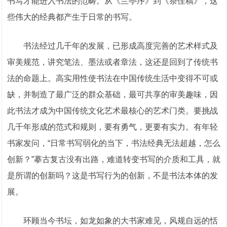
书写才能进入书法的范畴。从《兰亭序》到《祭侄稿》，这
些伟大的经典都产生于日常的书写。
书法经过几千年的发展，已形成高度完善的艺术样式及
审美规范，讲究笔法、墨法或者章法，这还是回到了传统书
法的命题上。高实用性使书法在中国传统生活中变得不可或
缺，并制造了最广泛的群众基础，最可共享的审美趣味，因
此书法才成为中国传统文化艺术最核心的艺术门类。要挑战
几千年形成的范式和规则，要有勇气，更要有实力。有年轻
书家发问，“日常书写弱化的当下，书法经典无法超越，怎么
创新？”摹古复古没有出路，难道转变书写的介质和工具，就
是所谓的创新吗？这是书写行为的创新，不是书法本体的发
展。
环顾当今书坛，如龙如象的大书家难见，风规自远的恬