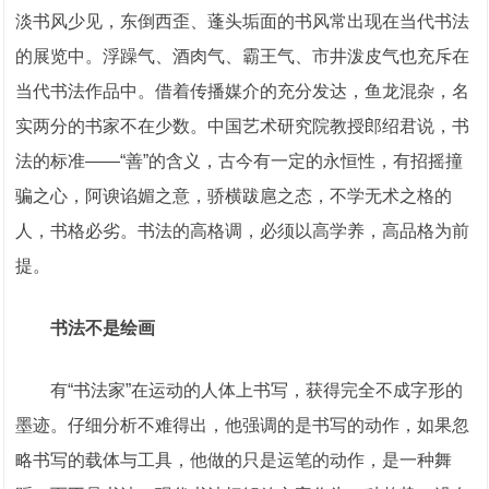
淡书风少见，东倒西歪、蓬头垢面的书风常出现在当代书法
的展览中。浮躁气、酒肉气、霸王气、市井泼皮气也充斥在
当代书法作品中。借着传播媒介的充分发达，鱼龙混杂，名
实两分的书家不在少数。中国艺术研究院教授郎绍君说，书
法的标准——“善”的含义，古今有一定的永恒性，有招摇撞
骗之心，阿谀谄媚之意，骄横跋扈之态，不学无术之格的
人，书格必劣。书法的高格调，必须以高学养，高品格为前
提。
书法不是绘画
有“书法家”在运动的人体上书写，获得完全不成字形的
墨迹。仔细分析不难得出，他强调的是书写的动作，如果忽
略书写的载体与工具，他做的只是运笔的动作，是一种舞