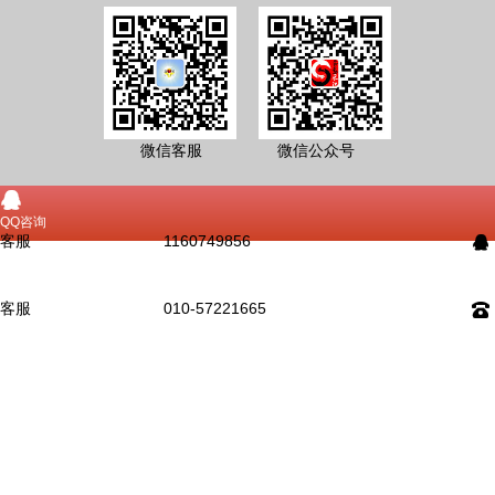
微信客服 微信公众号
󰇇
QQ咨询
客服
1160749856
󰇇
󰇯
电话咨询
客服
010-57221665
󰇯
󰂮
在留线言
󰄸
微信咨询