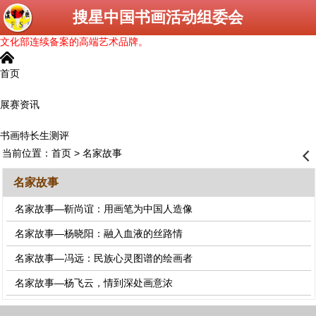
搜星中国书画活动组委会
文化部连续备案的高端艺术品牌。
󰄫
首页
展赛资讯
书画特长生测评
当前位置：
首页
> 名家故事
󰊒
名家故事
名家故事—靳尚谊：用画笔为中国人造像
名家故事—杨晓阳：融入血液的丝路情
名家故事—冯远：民族心灵图谱的绘画者
名家故事—杨飞云，情到深处画意浓