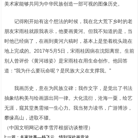
美术家能够共同为中华民族创造一部可视的图像历史。
记得刚开始有这个想法的时候，我在北大荒下乡时的老
朋友宋雨桂就跟我表示，他要画黄河。但我不知道的是，当
时他已经病了，在画到黄河六稿时，基本上是垫着枕头跪在
地上完成的。2017年5月5日，宋雨桂因病在沈阳离世。生前
别人曾评价《黄河雄姿》是宋雨桂在用生命创作。他回答
道：“我为什么要玩命呢？是民族大义在支撑我。”
我画历史，意在为民族立碑；我作文字，是觉出了书法
抽象结构美与绘画源出同一律。大化流衍，沧海一粟，绘艺
无涯，窥其堂奥需倾一生心力。我当努力读书，广游博涉，
攀缘高山，进取不辍。
（中国文明网记者李雪芹根据访谈整理）
上一篇：
名家故事—杨飞云，情到深处画意浓