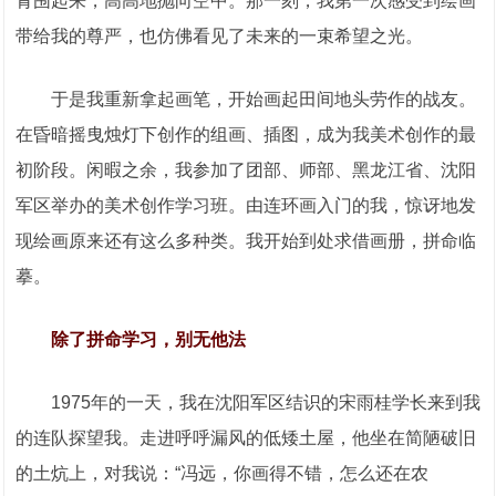
青围起来，高高地抛向空中。那一刻，我第一次感受到绘画
带给我的尊严，也仿佛看见了未来的一束希望之光。
于是我重新拿起画笔，开始画起田间地头劳作的战友。
在昏暗摇曳烛灯下创作的组画、插图，成为我美术创作的最
初阶段。闲暇之余，我参加了团部、师部、黑龙江省、沈阳
军区举办的美术创作学习班。由连环画入门的我，惊讶地发
现绘画原来还有这么多种类。我开始到处求借画册，拼命临
摹。
除了拼命学习，别无他法
1975年的一天，我在沈阳军区结识的宋雨桂学长来到我
的连队探望我。走进呼呼漏风的低矮土屋，他坐在简陋破旧
的土炕上，对我说：“冯远，你画得不错，怎么还在农