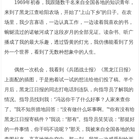
1969年初春，我跟随数千名来自全国各地的知识青年，
来到了黑龙江查哈阳农场，开始了“上山下乡”的日子。在农
场里，我少言寡语，一边认真工作，一边读着我喜欢的书，
蜿蜒流过的诺敏河成了这段岁月的全部见证。读杂书、听广
播成了我的最大乐趣，透过昏黄的灯光，我仿佛能看到了另
外一个世界，看到了无数种想象中的人生。
偶然一次机会，我看到《兵团战士报》《黑龙江日报》
上面配的插图，于是抱着试一试的想法给他们投了稿。半个
月后，黑龙江日报的同志打电话到连队，向指导员了解我的
情况。指导员找到我：“冯远你干了什么好事？人家来查你
了。”我不知所措地回答：“没有做什么坏事啊。”“你有没有给
黑龙江日报寄稿件？”我说：“那有”。指导员笑笑说：“那挺好
的一件事情，你干吗不说呢？”那天，我被来自全国各地的知