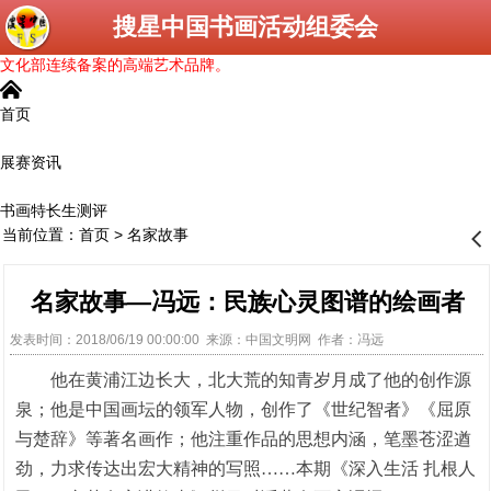
搜星中国书画活动组委会
文化部连续备案的高端艺术品牌。
󰄫
首页
展赛资讯
书画特长生测评
当前位置：
首页
>
名家故事
󰊒
名家故事—冯远：民族心灵图谱的绘画者
发表时间：2018/06/19 00:00:00 来源：中国文明网 作者：冯远
他在黄浦江边长大，北大荒的知青岁月成了他的创作源
泉；他是中国画坛的领军人物，创作了《世纪智者》《屈原
与楚辞》等著名画作；他注重作品的思想内涵，笔墨苍涩遒
劲，力求传达出宏大精神的写照……本期《深入生活 扎根人