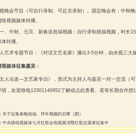
视晚会节目（可自行录制、可赴京录制）。固定晚会有：中秋晚
网络视频媒体转播。
一、中秋、元旦、新春送祝福视频：自行录制祝福视频，时长
15
媒体转播。
人艺术专题节目：《对话文艺名家》播出
3-5
分钟，由央视三大
网视媒体征集嘉宾：
文人论道
—
文艺家专访》，形式为主持人与嘉宾一对一交流（可
详情，欢迎致电
13301140952
了解或
点此查看
。若有长期合作想
：
关于征集春晚祝福、拜年视频的启事（图）
：
中央级电视媒体七月红歌会电视展演暨红歌志愿者征集中