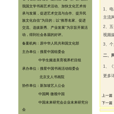
我国文学书画艺术活动、加快文化艺术传
1
、电
承与发展，促进艺术交流与合作、提升民
主流
族文化自信”为目的；以“推荐名家、促进
2
、五
交流、选拔新秀、产业发展”为宗旨开展活
视频
动，得到社会各届的好评。
备案机构：原中华人民共和国文化部
3
、个
主办单位：搜星中国组委会
二、
中学生频道美育视界栏目组
1
、
《
承办单位：搜星中国书画活动组委会
更多
北京文人书画院
协作单位：
新加坡艺人公会
中国网·微视中国
上一篇
中国未来研究会企业未来研究分
下一篇
会