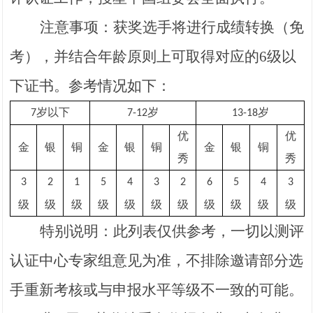
注意事项：
获奖选手将进行成绩转换（免
考），并结合年龄原则上可取得对应的
6
级以
下证书。参考情况如下：
岁以下
岁
岁
7
7-12
13-18
优
优
金
银
铜
金
银
铜
金
银
铜
秀
秀
3
2
1
5
4
3
2
6
5
4
3
级
级
级
级
级
级
级
级
级
级
级
特别说明：此列表仅供参考，一切以测评
认证中心专家组意见为准，不排除邀请部分选
手重新考核或与申报水平等级不一致的可能。