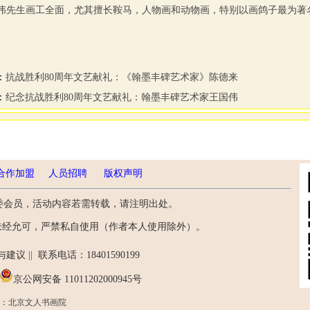
伟先生画工全面，尤其擅长鞍马，人物画和动物画，特别以画鸽子最为著
：
抗战胜利80周年文艺献礼：《翰墨丰碑艺术家》陈德来
：
纪念抗战胜利80周年文艺献礼：翰墨丰碑艺术家王国伟
合作加盟
人员招聘
版权声明
委会员，活动内容若需转载，请注明出处。
未经允可，严禁私自使用（作者本人使用除外）。
与建议
||
联系电话：18401590199
京公网安备 11011202000945号
：
北京文人书画院