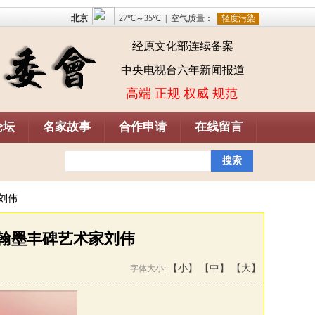
经原文化部连续备案
中央电视台六年新闻报道
高端 正规 权威 规范
论坛
名家故事
合作申请
在线留言
级电视媒体品质栏目《对话文艺家》正在征集嘉宾，欢迎
刘伟
：翰墨丰碑艺术家刘伟
【小】
【中】
【大】
字体大小: