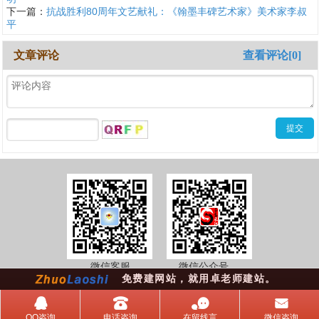
下一篇：
抗战胜利80周年文艺献礼：《翰墨丰碑艺术家》美术家李叔
平
文章评论
查看评论[0]
微信客服 微信公众号
免费建网站，就用卓老师建站。
󰇇
󰇯
󰂮
󰄸
QQ咨询
电话咨询
在留线言
微信咨询