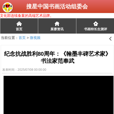
搜星中国书画活动组委会
文化部连续备案的高端艺术品牌。
󰄫
首页
展赛资讯
书画特长生测评
当前位置：
首页
>
微视频
󰊒
纪念抗战胜利80周年：《翰墨丰碑艺术家》
书法家范奉武
发表时间：2025/07/08 00:00:00