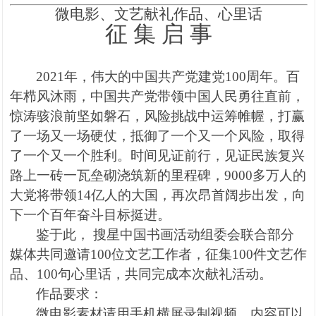
微电影、文艺献礼作品、心里话
征 集 启 事
2021
年，伟大的中国共产党建党
100
周年。百
年栉风沐雨，中国共产党带领中国人民勇往直前，
惊涛骇浪前坚如磐石，风险挑战中运筹帷幄，打赢
了一场又一场硬仗，抵御了一个又一个风险，取得
了一个又一个胜利。时间见证前行，见证民族复兴
路上一砖一瓦垒砌浇筑新的里程碑，
9000
多万人的
大党将带领
14
亿人的大国，再次昂首阔步出发，向
下一个百年奋斗目标挺进。
鉴于此， 搜星中国书画活动组委会联合部分
媒体共同邀请
100
位文艺工作者，征集
100
件文艺作
品、
100
句心里话，共同完成本次献礼活动。
作品要求：
微电影素材请用手机横屏录制视频，内容可以