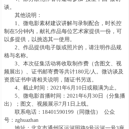
谈。
其他说明：
1
、微电影素材建议讲解与录制配合，时长控
制在
5
分钟内，献礼作品每位艺术家提供一份，可
以多提供，以挑选其一使用。
2
、作品提供电子版或照片的，请注明作品规
格与名称。
3
、本次征集活动将收取制作费（含图文、视
频展出）、证书邮寄费等共计
180
元
/
人。微访谈及
资质证书申请相关说明，随证书另送。
4
、截止时间：
2021
年
6
月
10
日或额满为止。
5
、微电影首播时间：
2021
年
6
月
30
日（分集播
出）；图文、视频展示
7
月
1
日上线。
联系电话：
18401590199
（同微信）
公众
号：
zghuazhan
地址：北京市通州区运河园路
9
号运河一号
3
座