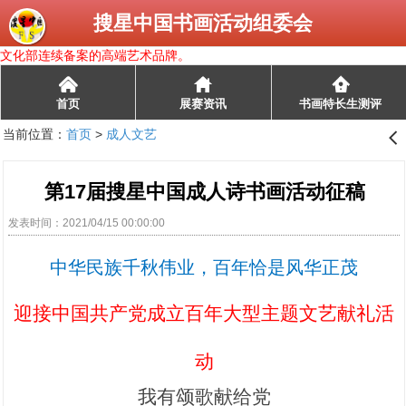
搜星中国书画活动组委会
文化部连续备案的高端艺术品牌。
󰄫
首页
展赛资讯
书画特长生测评
当前位置：
首页
>
成人文艺
󰊒
第17届搜星中国成人诗书画活动征稿
发表时间：2021/04/15 00:00:00
中华民族千秋伟业，百年恰是风华正茂
迎接中国共产党成立百年大型主题文艺献礼活
动
我有颂歌献给党