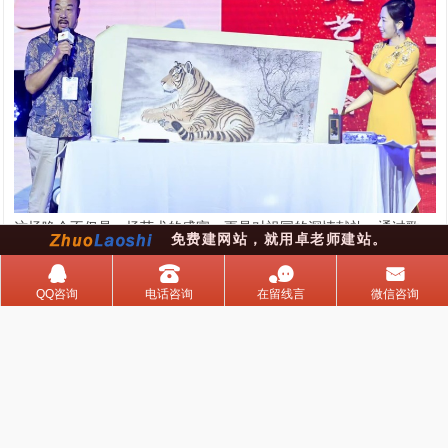
这场晚会不仅是一场艺术的盛宴，更是对祖国的深情献礼。通过歌
免费建网站，就用卓老师建站。
舞、曲艺、器乐、语言、书画等多种艺术形式，展现了中国青少年的
󰇇
󰇯
󰂮
󰄸
风采和祖国的繁荣昌盛。这场晚会将在国庆期间播出，为全国观众带
QQ咨询
电话咨询
在留线言
微信咨询
来一场精彩纷呈的视听盛宴，共同庆祝祖国的生日。